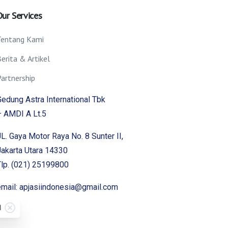
Our
Services
Tentang Kami
erita & Artikel
artnership
edung Astra International Tbk
– AMDI A Lt.5
L. Gaya Motor Raya No. 8 Sunter II,
Jakarta Utara 14330
Tlp. (021) 25199800
email: apjasiindonesia@gmail.com
d