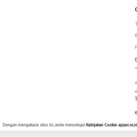
B
P
G
J
Dengan mengakase situs ini, anda menyetujui
Kebijakan Cookie apjasi.or,i