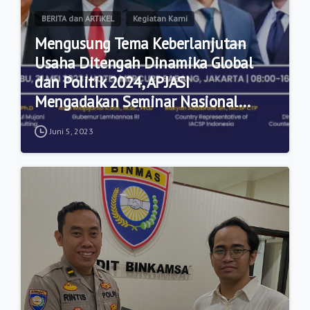
BERITA dan ARTIKEL
Kegiatan Kami
Mengusung Tema Keberlanjutan
Usaha Ditengah Dinamika Global
dan Politik 2024, APJASI
Mengadakan Seminar Nasional
APJASI 2023.
Juni 5, 2023
9