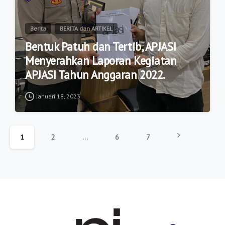
Berita
BERITA dan ARTIKEL
Bentuk Patuh dan Tertib, APJASI
Menyerahkan Laporan Kegiatan
APJASI Tahun Anggaran 2022.
Januari 18, 2023
1
2
…
6
7