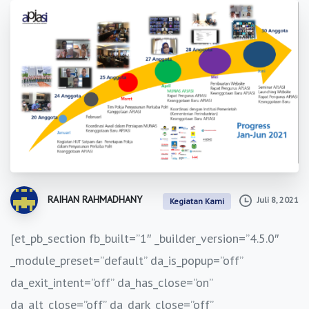
RAIHAN RAHMADHANY
Juli 8, 2021
Kegiatan Kami
[et_pb_section fb_built=”1″ _builder_version=”4.5.0″
_module_preset=”default” da_is_popup=”off”
da_exit_intent=”off” da_has_close=”on”
da_alt_close=”off” da_dark_close=”off”