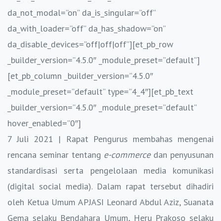
da_not_modal=”on” da_is_singular=”off”
da_with_loader=”off” da_has_shadow=”on”
da_disable_devices=”off|off|off”][et_pb_row
_builder_version=”4.5.0″ _module_preset=”default”]
[et_pb_column _builder_version=”4.5.0″
_module_preset=”default” type=”4_4″][et_pb_text
_builder_version=”4.5.0″ _module_preset=”default”
hover_enabled=”0″]
7 Juli 2021 | Rapat Pengurus membahas mengenai
rencana seminar tentang
e-commerce
dan penyusunan
standardisasi serta pengelolaan media komunikasi
(digital social media). Dalam rapat tersebut dihadiri
oleh Ketua Umum APJASI Leonard Abdul Aziz, Suanata
Gema selaku Bendahara Umum, Heru Prakoso selaku